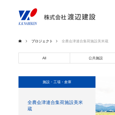
プロジェクト
全農会津連合集荷施設美米蔵
All
公共施設
施設・工場・倉庫
全農会津連合集荷施設美米
蔵