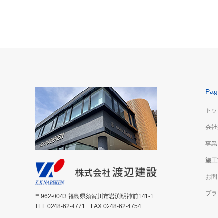
保育所
全農会津連合集荷施設美米蔵
鉄骨造平屋 8,122㎡
Pag
トッ
会社
事業
施工
お問
プラ
〒962-0043 福島県須賀川市岩渕明神前141-1
TEL.0248-62-4771 FAX.0248-62-4754