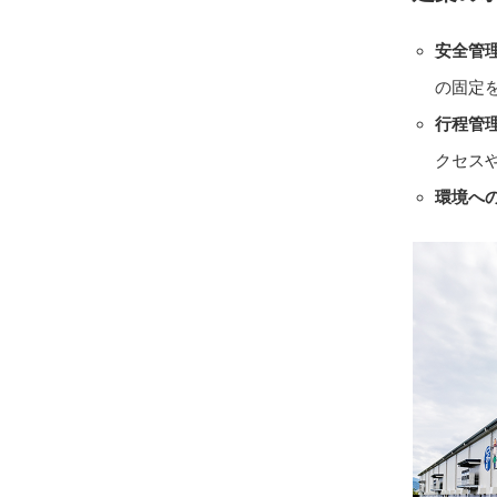
安全管
の固定
行程管
クセス
環境へ